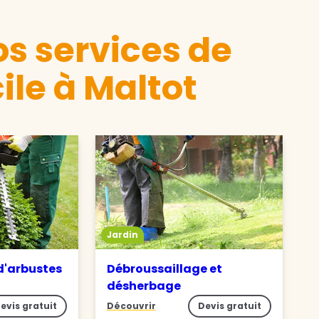
s services de
ile à Maltot
Jardin
 d'arbustes
Débroussaillage et
désherbage
evis gratuit
Découvrir
Devis gratuit