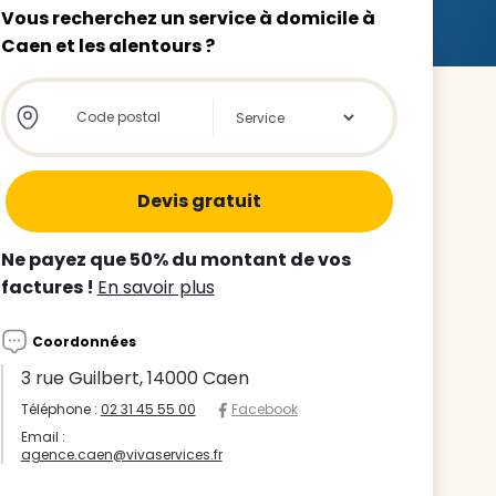
Vous recherchez un service à domicile à
Caen et les alentours ?
Store locator global - Autocompletion
Rechercher
z le
s
Ne payez que 50% du montant de vos
tre enfant
factures !
En savoir plus
ts à
Coordonnées
 agence
3 rue Guilbert, 14000 Caen
Téléphone :
02 31 45 55 00
Facebook
Email :
agence.caen@vivaservices.fr