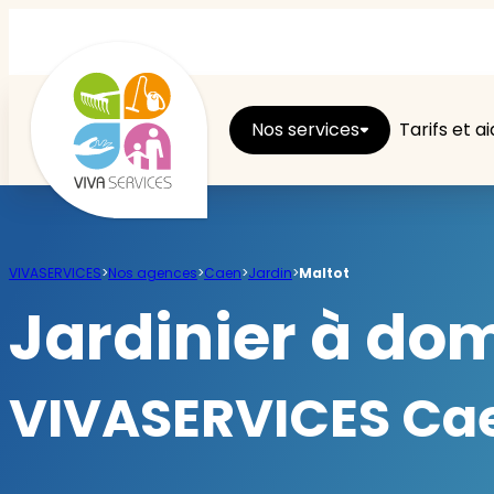
Nos services
Tarifs et a
Entretien du logement
VIVASERVICES
>
Nos agences
>
Caen
>
Jardin
>
Maltot
Ménage
Jardinier à dom
Repassage
VIVASERVICES Caen
Jardin
Brico