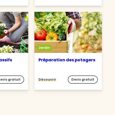
Jardin
assifs
Préparation des potagers
evis gratuit
Découvrir
Devis gratuit