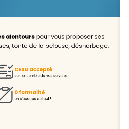
es alentours
pour vous proposer ses
Avec VIVASERVICES, trouve
sses, tonte de la pelouse, désherbage,
service à domicile qui vou
correspond !
CESU accepté
Pour l’entretien de votre logement, la garde de vo
sur l'ensemble de nos services
ou l’accompagnement d’un parent, nos intervenan
domicile sont là pour vous épauler.
0 formalité
Demander un devis gratuit
Trouver mon
on s'occupe de tout !