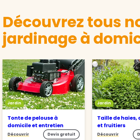
Découvrez tous no
jardinage à domic
Jardin
Jardin
Tonte de pelouse à
Taille de haies,
domicile et entretien
et fruitiers
Découvrir
Devis gratuit
Découvrir
D