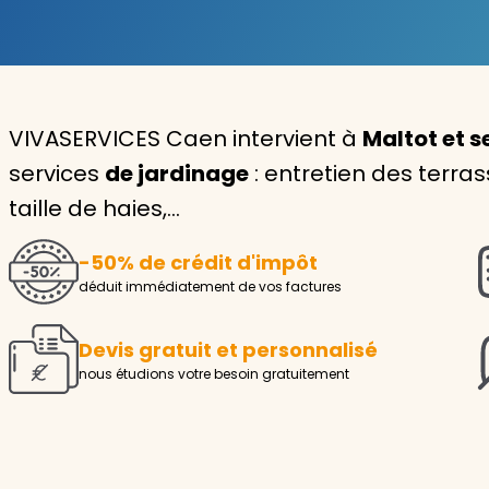
Garde d'enfants
Nounou
VIVASERVICES Caen intervient à
Maltot et s
Aide à la personne
services
de jardinage
: entretien des terra
Seniors
taille de haies,…
Handicaps
-50% de crédit d'impôt
Voir tous les services
déduit immédiatement de vos factures
Devis gratuit et personnalisé
nous étudions votre besoin gratuitement