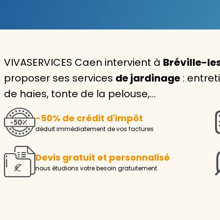
Garde d'enfants
Nounou
VIVASERVICES Caen intervient à
Bréville-le
Aide à la personne
proposer ses services
de jardinage
: entret
Seniors
de haies, tonte de la pelouse,…
Handicaps
-50% de crédit d'impôt
Voir tous les services
déduit immédiatement de vos factures
Devis gratuit et personnalisé
nous étudions votre besoin gratuitement