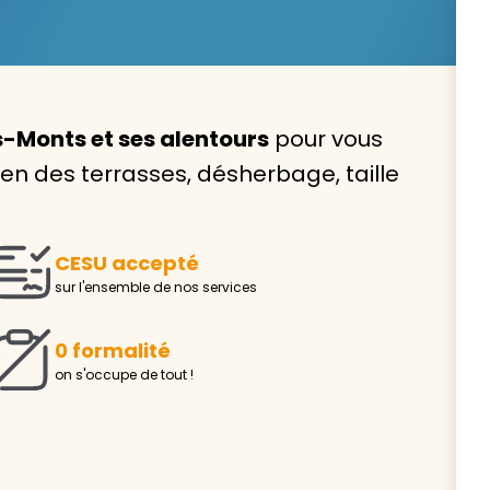
s-Monts et ses alentours
pour vous
Avec VIVASERVICES, trouve
ien des terrasses, désherbage, taille
service à domicile qui vou
correspond !
CESU accepté
Pour l’entretien de votre logement, la garde de vo
sur l'ensemble de nos services
ou l’accompagnement d’un parent, nos intervenan
domicile sont là pour vous épauler.
0 formalité
Demander un devis gratuit
Trouver mon
on s'occupe de tout !