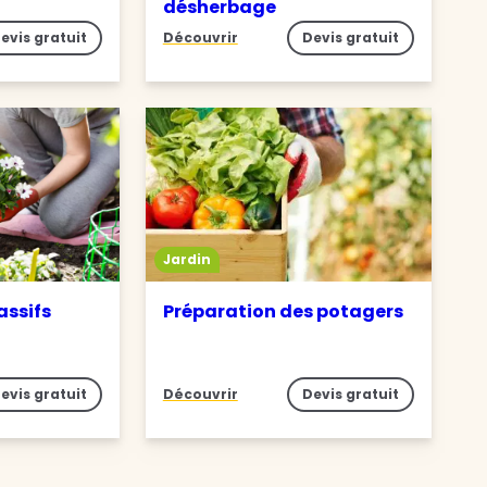
désherbage
evis gratuit
Découvrir
Devis gratuit
Jardin
assifs
Préparation des potagers
evis gratuit
Découvrir
Devis gratuit