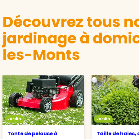
Découvrez tous no
jardinage à domici
les-Monts
Jardin
Jardin
Tonte de pelouse à
Taille de haies,