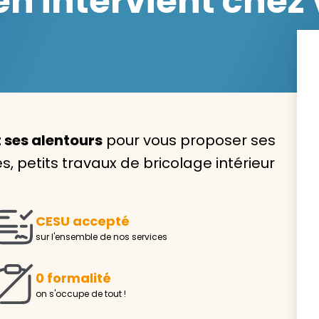
 intervient chez 
Avec VIVASERVICES, trouve
service à domicile qui vou
t ses alentours
pour vous proposer ses
correspond !
 petits travaux de bricolage intérieur
Pour l’entretien de votre logement, la garde de vo
ou l’accompagnement d’un parent, nos intervenan
domicile sont là pour vous épauler.
CESU accepté
Demander un devis gratuit
Trouver mon
sur l'ensemble de nos services
0 formalité
on s'occupe de tout !