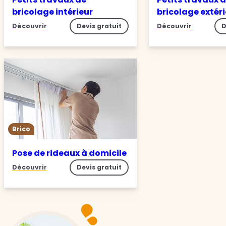
bricolage intérieur
bricolage extér
Découvrir
Devis gratuit
Découvrir
D
Brico
Pose de rideaux à domicile
Découvrir
Devis gratuit