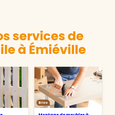
s services de
le à Émiéville
Brico
de
Montage de meubles à