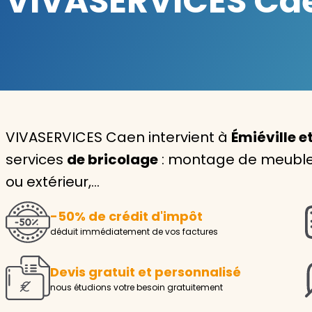
VIVASERVICES Caen
Garde d'enfants
Nounou
Aide à la personne
Seniors
VIVASERVICES Caen intervient à
Émiéville e
Handicaps
services
de bricolage
: montage de meubles,
ou extérieur,…
Voir tous les services
-50% de crédit d'impôt
déduit immédiatement de vos factures
Devis gratuit et personnalisé
nous étudions votre besoin gratuitement