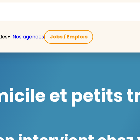
ides
Nos agences
Jobs / Emplois
icile et petits 