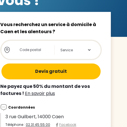
vous !
Vous recherchez un service à domicile à
Caen et les alentours ?
z le
Store locator global - Autocompletion
Rechercher
s
tre enfant
ts à
Ne payez que 50% du montant de vos
factures !
En savoir plus
 agence
Coordonnées
3 rue Guilbert, 14000 Caen
Téléphone :
02 31 45 55 00
Facebook