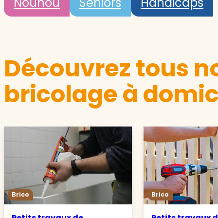
Nounou
Seniors
Handicaps
Découvrez tous no
bricolage à domici
Brico
Brico
Petits travaux de
Petits travaux 