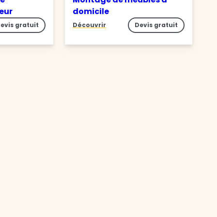
ieur
domicile
evis gratuit
Découvrir
Devis gratuit