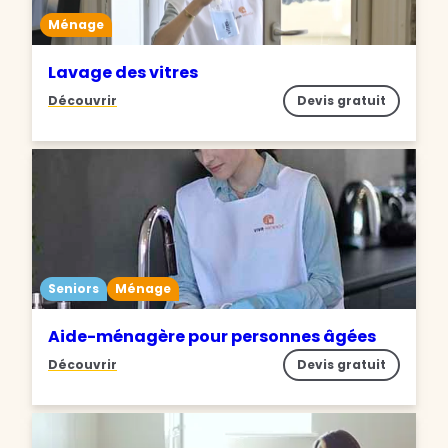
Ménage
Lavage des vitres
Découvrir
Devis gratuit
Seniors
Ménage
Aide-ménagère pour personnes âgées
Découvrir
Devis gratuit