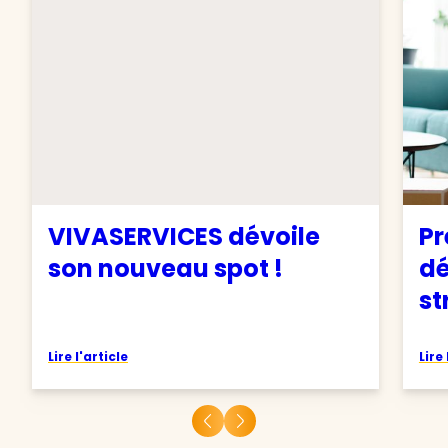
VIVASERVICES dévoile
Pr
son nouveau spot !
d
st
Lire l'article
Lire 