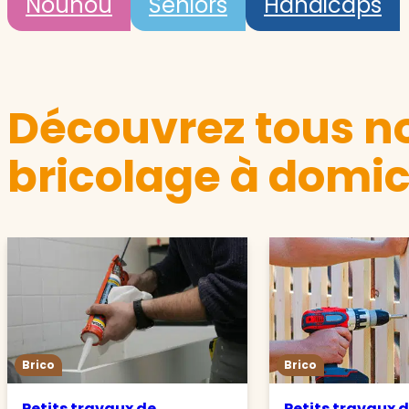
Nounou
Seniors
Handicaps
Découvrez tous no
bricolage à domic
Brico
Brico
Petits travaux de
Petits travaux 