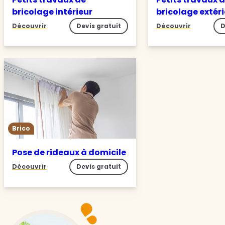
bricolage intérieur
bricolage extér
Découvrir
Devis gratuit
Découvrir
D
Brico
Pose de rideaux à domicile
Découvrir
Devis gratuit