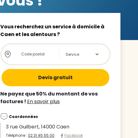
vous !
Vous recherchez un service à domicile à
Caen et les alentours ?
z le
Store locator global - Autocompletion
Rechercher
s
tre enfant
ts à
Ne payez que 50% du montant de vos
factures !
En savoir plus
 agence
Coordonnées
3 rue Guilbert, 14000 Caen
Téléphone :
02 31 45 55 00
Facebook