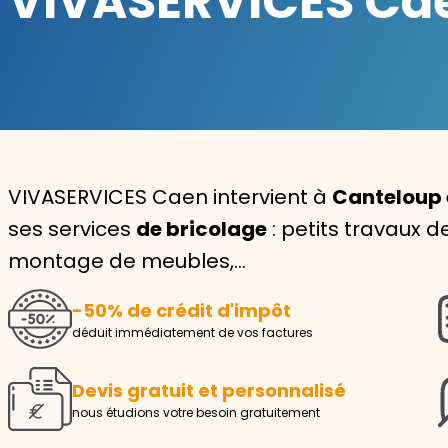
VIVASERVICES Caen
Garde d'enfants
Nounou
Aide à la personne
Seniors
VIVASERVICES Caen intervient à
Canteloup 
Handicaps
ses services
de bricolage
: petits travaux de
montage de meubles,…
Voir tous les services
-50% de crédit d'impôt
déduit immédiatement de vos factures
Devis gratuit et personnalisé
nous étudions votre besoin gratuitement