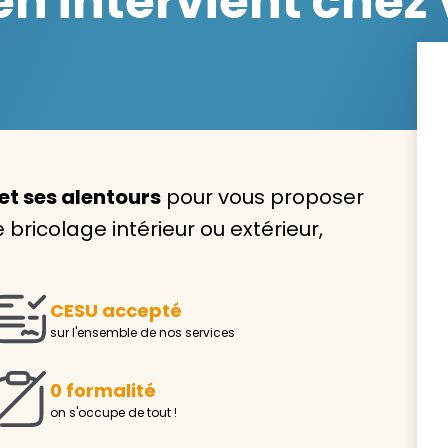
 intervient chez 
Avec VIVASERVICES, trouve
service à domicile qui vou
et ses alentours
pour vous proposer
correspond !
 bricolage intérieur ou extérieur,
Pour l’entretien de votre logement, la garde de vo
ou l’accompagnement d’un parent, nos intervenan
domicile sont là pour vous épauler.
CESU accepté
Demander un devis gratuit
Trouver mon
sur l'ensemble de nos services
0 formalité
on s'occupe de tout !