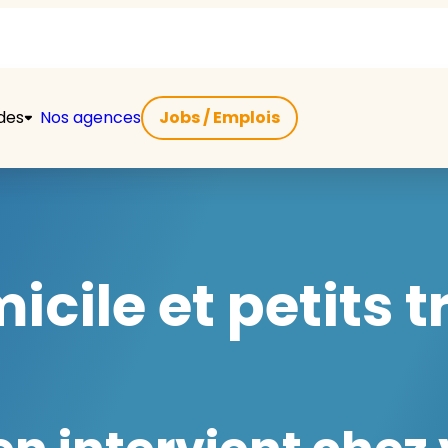
ides
Nos agences
Jobs / Emplois
icile et petits 