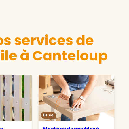
s services de
ile à Canteloup
Brico
de
Montage de meubles à