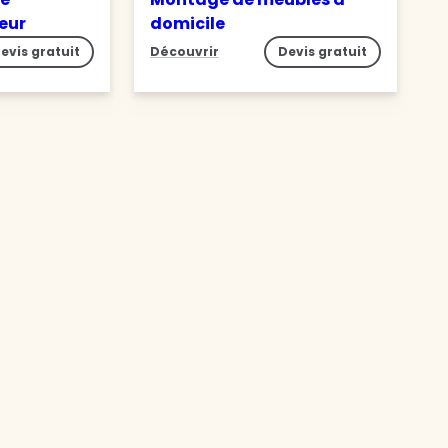
ieur
domicile
evis gratuit
Découvrir
Devis gratuit