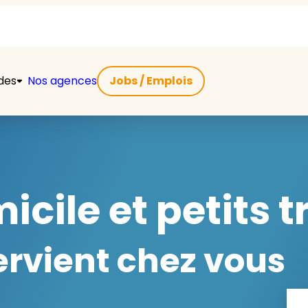
ides
Nos agences
Jobs / Emplois
icile et petits t
ervient chez vous