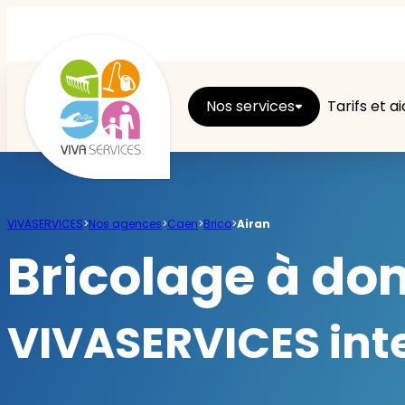
Nos services
Tarifs et a
Entretien du logement
VIVASERVICES
>
Nos agences
>
Caen
>
Brico
>
Airan
Ménage
Bricolage à dom
Repassage
VIVASERVICES int
Jardin
Brico