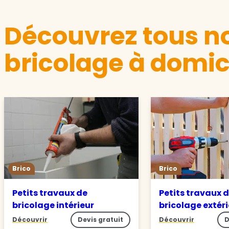
Découvrez tous no
bricolage à domic
Brico
Brico
Petits travaux de
Petits travaux 
bricolage intérieur
bricolage extér
Découvrir
Devis gratuit
Découvrir
D