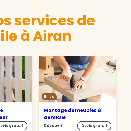
s services de
ile à Airan
Brico
de
Montage de meubles à
ieur
domicile
evis gratuit
Découvrir
Devis gratuit