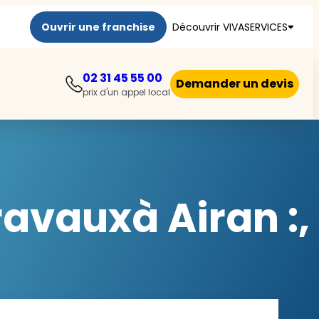
Ouvrir une franchise
Découvrir VIVASERVICES
02 31 45 55 00
Demander un devis
prix d'un appel local
ravauxà Airan :,