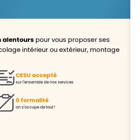
s alentours
pour vous proposer ses
Avec VIVASERVICES, trouve
icolage intérieur ou extérieur, montage
service à domicile qui vou
correspond !
CESU accepté
Pour l’entretien de votre logement, la garde de vo
sur l'ensemble de nos services
ou l’accompagnement d’un parent, nos intervenan
domicile sont là pour vous épauler.
0 formalité
Demander un devis gratuit
Trouver mon
on s'occupe de tout !