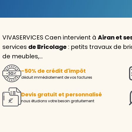
Garde d'enfants
Nounou
VIVASERVICES Caen intervient à
Airan et se
Aide à la personne
services
de Bricolage
: petits travaux de br
Seniors
de meubles,…
Handicaps
-50% de crédit d'impôt
Voir tous les services
déduit immédiatement de vos factures
Devis gratuit et personnalisé
nous étudions votre besoin gratuitement