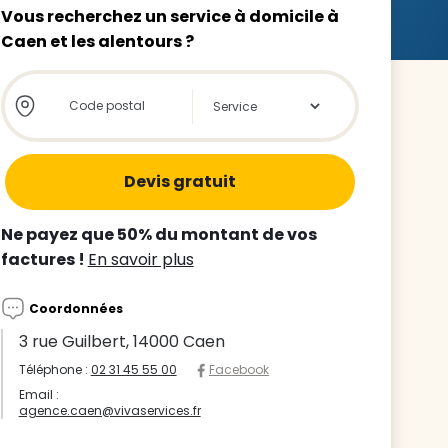
Vous recherchez un service à domicile à
Caen et les alentours ?
Store locator global - Autocompletion
Rechercher
z le
s
Ne payez que 50% du montant de vos
tre enfant
factures !
En savoir plus
ts à
Coordonnées
 agence
3 rue Guilbert, 14000 Caen
Téléphone :
02 31 45 55 00
Facebook
Email :
agence.caen@vivaservices.fr