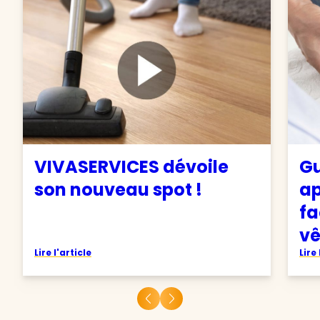
VIVASERVICES dévoile
Gu
son nouveau spot !
ap
fa
v
Lire l'article
Lire 