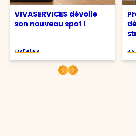
VIVASERVICES dévoile
Pr
son nouveau spot !
d
st
Lire l'article
Lire 