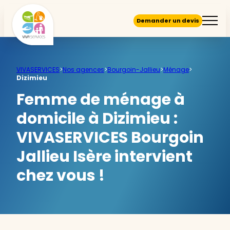
Demander un devis
VIVASERVICES
>
Nos agences
>
Bourgoin-Jallieu
>
Ménage
>
Dizimieu
Femme de ménage à
domicile à Dizimieu :
VIVASERVICES Bourgoin
Jallieu Isère intervient
chez vous !