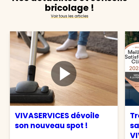
bricolage !
Voir tous les articles
VIVASERVICES dévoile
Tr
son nouveau spot !
sa
VI