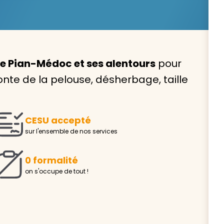
Le Pian-Médoc et ses alentours
pour
Avec VIVASERVICES, trouve
tonte de la pelouse, désherbage, taille
service à domicile qui vou
correspond !
CESU accepté
Pour l’entretien de votre logement, la garde de vo
sur l'ensemble de nos services
ou l’accompagnement d’un parent, nos intervenan
domicile sont là pour vous épauler.
0 formalité
Demander un devis gratuit
Trouver mon
on s'occupe de tout !