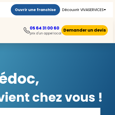
Ouvrir une franchise
Découvrir VIVASERVICES
05 64 31 00 60
Demander un devis
prix d'un appel local
Médoc,
ient chez vous !