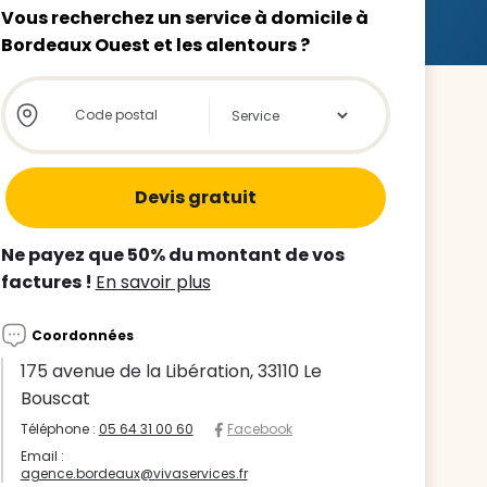
Vous recherchez un service à domicile à
Bordeaux Ouest et les alentours ?
Store locator global - Autocompletion
Rechercher
z le
s
Ne payez que 50% du montant de vos
tre enfant
factures !
En savoir plus
ts à
Coordonnées
 agence
175 avenue de la Libération, 33110 Le
Bouscat
Téléphone :
05 64 31 00 60
Facebook
Email :
agence.bordeaux@vivaservices.fr