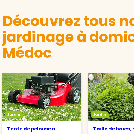
Découvrez tous no
jardinage à domic
Médoc
Jardin
Jardin
Tonte de pelouse à
Taille de haies,