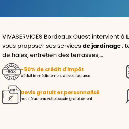
Garde d'enfants
Nounou
VIVASERVICES Bordeaux Ouest intervient à
Aide à la personne
vous proposer ses services
de jardinage
: 
Seniors
de haies, entretien des terrasses,…
Handicaps
-50% de crédit d'impôt
Voir tous les services
déduit immédiatement de vos factures
Devis gratuit et personnalisé
nous étudions votre besoin gratuitement