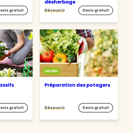
désherbage
evis gratuit
Découvrir
Devis gratuit
Jardin
assifs
Préparation des potagers
evis gratuit
Découvrir
Devis gratuit