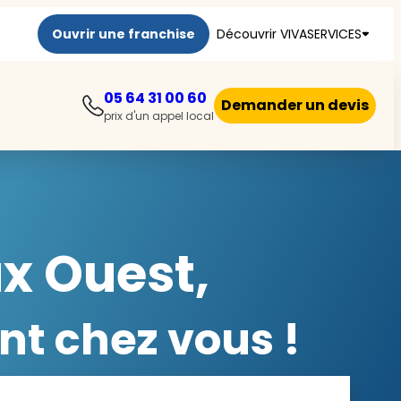
Ouvrir une franchise
Découvrir VIVASERVICES
05 64 31 00 60
Demander un devis
prix d'un appel local
x Ouest,
nt chez vous !