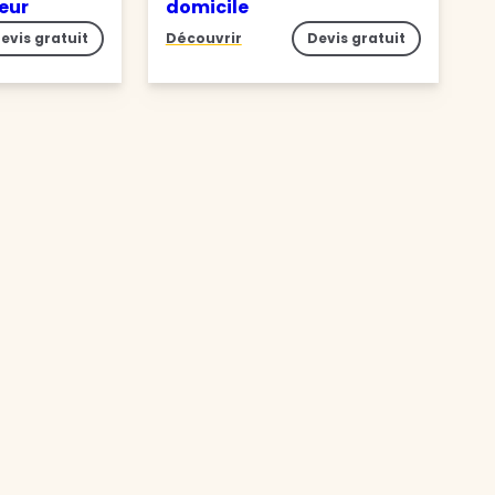
ieur
domicile
evis gratuit
Découvrir
Devis gratuit