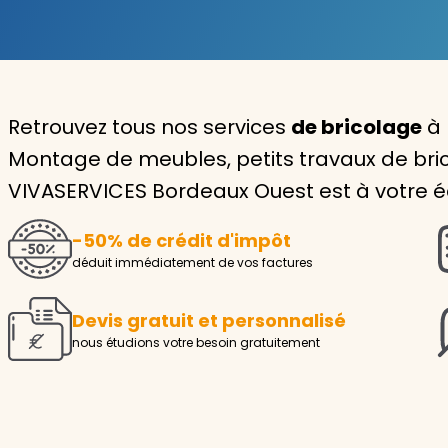
Garde d'enfants
Nounou
Retrouvez tous nos services
de bricolage
à 
Aide à la personne
Montage de meubles, petits travaux de brico
Seniors
VIVASERVICES Bordeaux Ouest est à votre é
Handicaps
-50% de crédit d'impôt
Voir tous les services
déduit immédiatement de vos factures
Devis gratuit et personnalisé
nous étudions votre besoin gratuitement