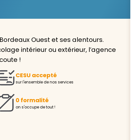
Bordeaux Ouest et ses alentours.
Avec VIVASERVICES, trouve
lage intérieur ou extérieur, l’agence
service à domicile qui vou
coute !
correspond !
CESU accepté
Pour l’entretien de votre logement, la garde de vo
sur l'ensemble de nos services
ou l’accompagnement d’un parent, nos intervenan
domicile sont là pour vous épauler.
0 formalité
Demander un devis gratuit
Trouver mon
on s'occupe de tout !