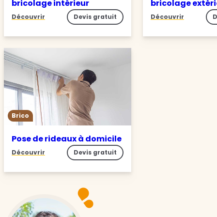
bricolage intérieur
bricolage extér
Découvrir
Devis gratuit
Découvrir
D
Brico
Pose de rideaux à domicile
Découvrir
Devis gratuit