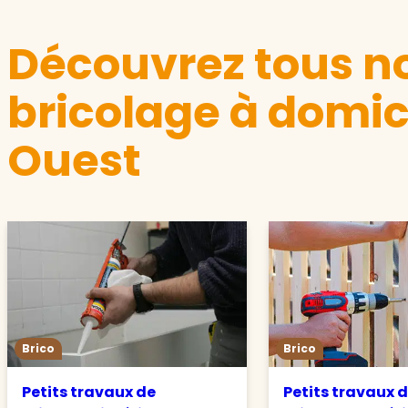
Découvrez tous no
bricolage à domic
Ouest
Brico
Brico
Petits travaux de
Petits travaux 