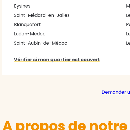
Eysines
M
Saint-Médard-en-Jalles
L
Blanquefort
P
Ludon-Médoc
L
Saint-Aubin-de-Médoc
L
Vérifier si mon quartier est couvert
Demander u
A propos de notr