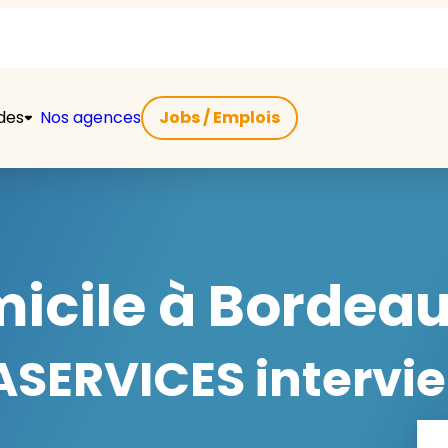
ides
Nos agences
Jobs / Emplois
micile à Bordeau
SERVICES intervie