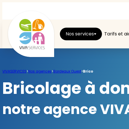
Nos services
Tarifs et a
Entretien du logement
VIVASERVICES
>
Nos agences
>
Bordeaux Ouest
>
Brico
Ménage
Bricolage à do
Repassage
notre agence VIVA
Jardin
Brico