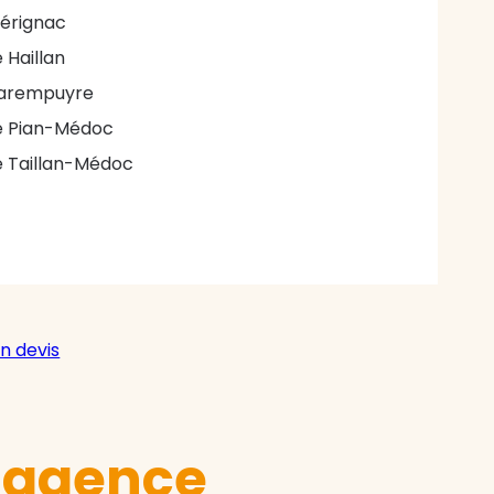
érignac
e Haillan
arempuyre
e Pian-Médoc
e Taillan-Médoc
n devis
e agence