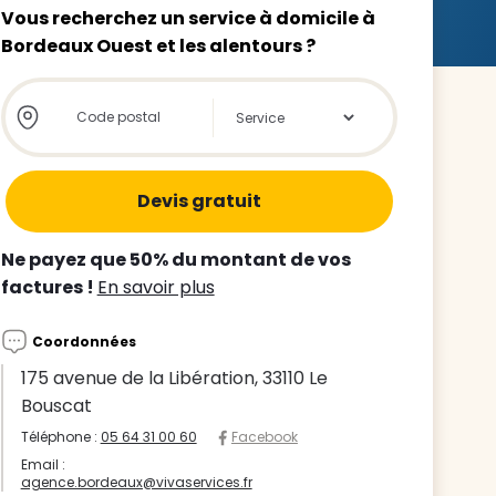
Vous recherchez un service à domicile à
Bordeaux Ouest et les alentours ?
Store locator global - Autocompletion
Rechercher
z le
s
Ne payez que 50% du montant de vos
tre enfant
factures !
En savoir plus
ts à
Coordonnées
 agence
175 avenue de la Libération, 33110 Le
Bouscat
Téléphone :
05 64 31 00 60
Facebook
Email :
agence.bordeaux@vivaservices.fr