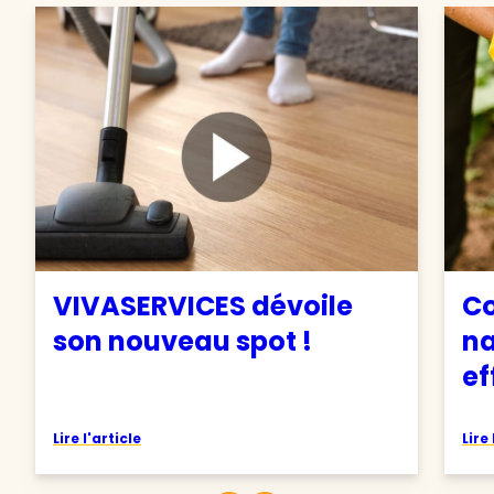
VIVASERVICES dévoile
C
son nouveau spot !
na
ef
Lire l'article
Lire 