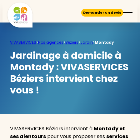
Demander un devis
VIVASERVICES
>
Nos agences
>
Béziers
>
Jardin
>
Montady
Jardinage à domicile à
Montady :
VIVASERVICES
Béziers intervient chez
vous !
VIVASERVICES Béziers intervient à
Montady et
ses alentours
pour vous proposer ses
services