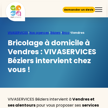
Demander un devis
VIVASERVICES
>
Nos agences
>
Béziers
>
Brico
>
Vendres
Bricolage à domicile à
Vendres :
VIVASERVICES
Béziers intervient chez
vous !
VIVASERVICES Béziers intervient à
Vendres et
ses alentours
pour vous proposer ses
services