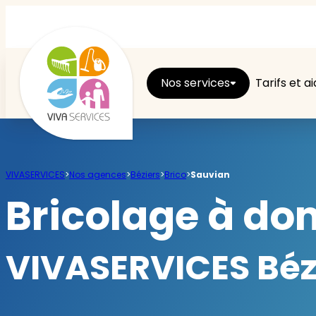
Nos services
Tarifs et a
Entretien du logement
VIVASERVICES
>
Nos agences
>
Béziers
>
Brico
>
Sauvian
Ménage
Bricolage à dom
Repassage
VIVASERVICES Bézi
Jardin
Brico