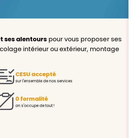
t ses alentours
pour vous proposer ses
Avec VIVASERVICES, trouve
ricolage intérieur ou extérieur, montage
service à domicile qui vou
correspond !
CESU accepté
Pour l’entretien de votre logement, la garde de vo
sur l'ensemble de nos services
ou l’accompagnement d’un parent, nos intervenan
domicile sont là pour vous épauler.
0 formalité
Demander un devis gratuit
Trouver mon
on s'occupe de tout !