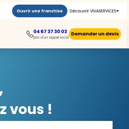
Ouvrir une franchise
Découvrir VIVASERVICES
04 67 37 30 03
Demander un devis
prix d'un appel local
,
z vous !