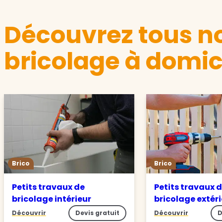
Découvrez tous no
bricolage à domic
Brico
Brico
Petits travaux de
Petits travaux 
bricolage intérieur
bricolage extér
Découvrir
Devis gratuit
Découvrir
D