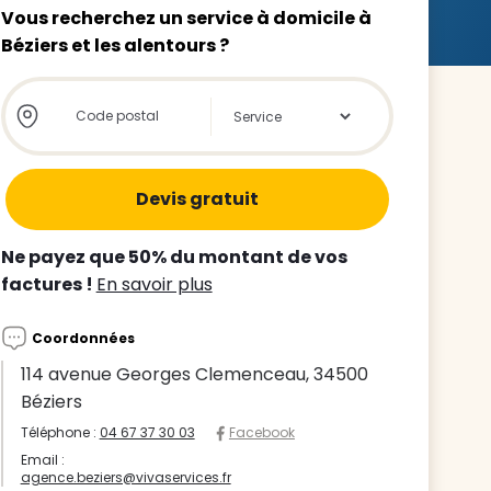
Vous recherchez un service à domicile à
Béziers et les alentours ?
Store locator global - Autocompletion
Rechercher
z le
s
Ne payez que 50% du montant de vos
tre enfant
factures !
En savoir plus
ts à
Coordonnées
 agence
114 avenue Georges Clemenceau, 34500
Béziers
Téléphone :
04 67 37 30 03
Facebook
Email :
agence.beziers@vivaservices.fr