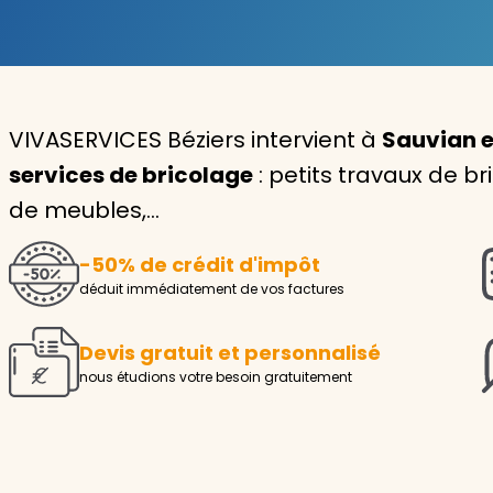
Garde d'enfants
Nounou
VIVASERVICES Béziers intervient à
Sauvian e
Aide à la personne
services de bricolage
: petits travaux de b
Seniors
de meubles,…
Handicaps
-50% de crédit d'impôt
Voir tous les services
déduit immédiatement de vos factures
Devis gratuit et personnalisé
nous étudions votre besoin gratuitement