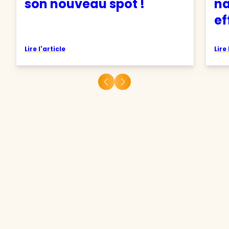
son nouveau spot !
na
ef
Lire l'article
Lire 