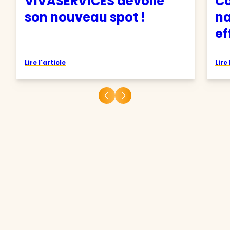
VIVASERVICES dévoile
C
son nouveau spot !
na
ef
Lire l'article
Lire 