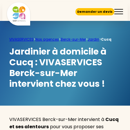
Demander un devis
VIVASERVICES
>
Nos agences
>
Berck-sur-Mer
>
Jardin
>
Cucq
Jardinier à domicile à
Cucq :
VIVASERVICES
Berck-sur-Mer
intervient chez vous !
VIVASERVICES Berck-sur-Mer intervient à
Cucq
et ses alentours
pour vous proposer ses