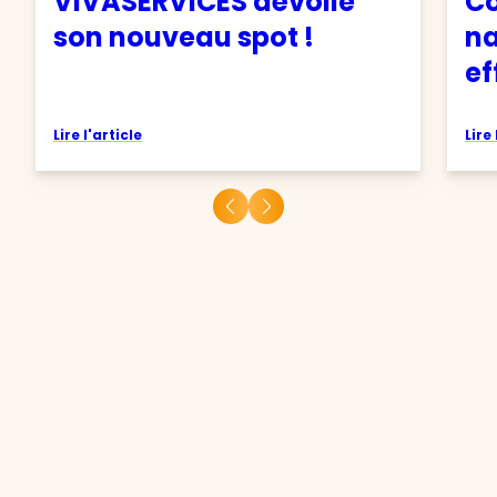
VIVASERVICES dévoile
C
son nouveau spot !
na
ef
Lire l'article
Lire 