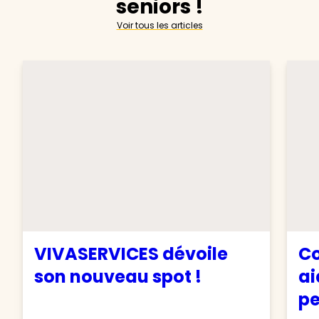
seniors !
Voir tous les articles
VIVASERVICES dévoile
Co
son nouveau spot !
ai
pe