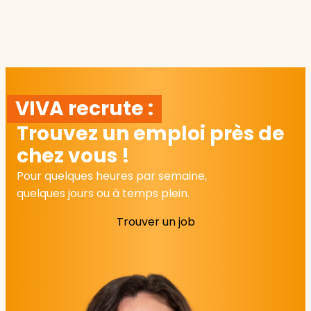
VIVA recrute :
Trouvez un emploi près de
chez vous !
Pour quelques heures par semaine,
quelques jours ou à temps plein.
Trouver un job