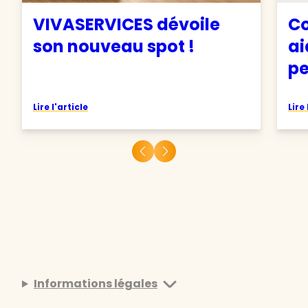
VIVASERVICES dévoile
Co
son nouveau spot !
ai
pe
Lire l'article
Lire 
Informations légales