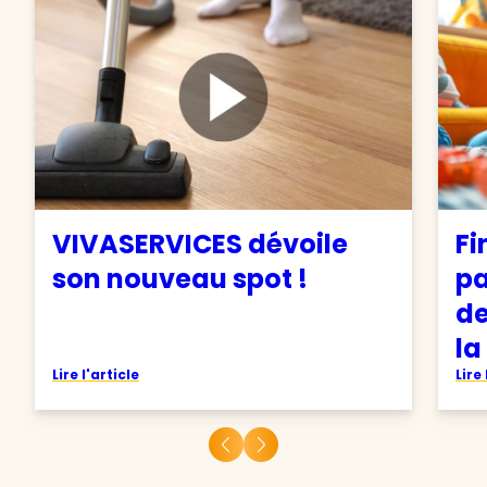
VIVASERVICES dévoile
Fi
son nouveau spot !
pa
de
la
Lire l'article
Lire 