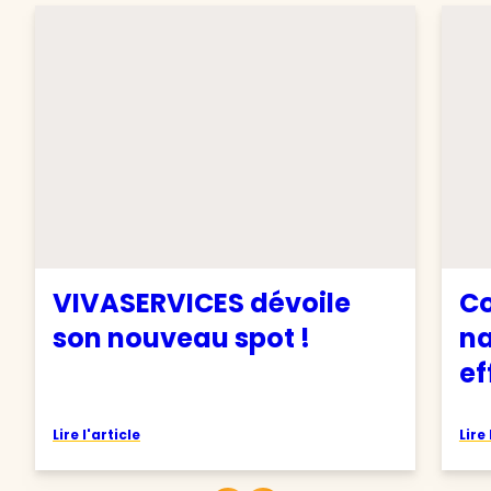
VIVASERVICES dévoile
C
son nouveau spot !
na
ef
Lire l'article
Lire 