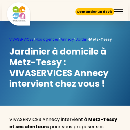
Demander un devis
VIVASERVICES
>
Nos agences
>
Annecy
>
Jardin
>
Metz-Tessy
Jardinier à domicile à
Metz-Tessy :
VIVASERVICES Annecy
intervient chez vous !
VIVASERVICES Annecy intervient à
Metz-Tessy
et ses alentours
pour vous proposer ses