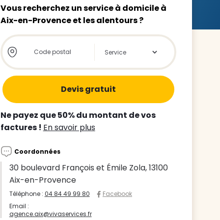
Vous recherchez un service à domicile à
Aix-en-Provence et les alentours ?
Store locator global - Autocompletion
Rechercher
z le
s
Ne payez que 50% du montant de vos
tre enfant
factures !
En savoir plus
ts à
Coordonnées
 agence
30 boulevard François et Émile Zola, 13100
Aix-en-Provence
Téléphone :
04 84 49 99 80
Facebook
Email :
agence.aix@vivaservices.fr