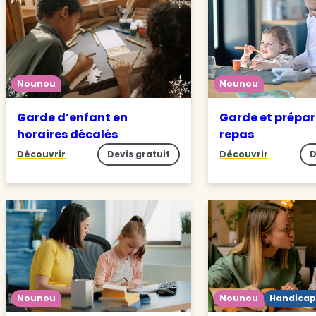
Nounou
Nounou
Garde d’enfant en
Garde et prépar
horaires décalés
repas
Découvrir
Devis gratuit
Découvrir
D
Nounou
Nounou
Handicap