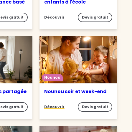
iance basé
enfants à l'école
evis gratuit
Découvrir
Devis gratuit
Nounou
s partagée
Nounou soir et week-end
evis gratuit
Découvrir
Devis gratuit