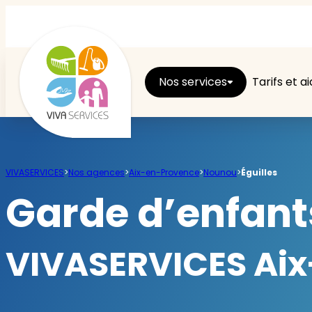
Nos services
Tarifs et a
Entretien du logement
VIVASERVICES
>
Nos agences
>
Aix-en-Provence
>
Nounou
>
Éguilles
Ménage
Garde d’enfants
Repassage
VIVASERVICES Aix
Jardin
Brico