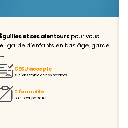
Éguilles et ses alentours
pour vous
Avec VIVASERVICES, trouve
le
: garde d’enfants en bas âge, garde
service à domicile qui vou
,…
correspond !
CESU accepté
Pour l’entretien de votre logement, la garde de vo
sur l'ensemble de nos services
ou l’accompagnement d’un parent, nos intervenan
domicile sont là pour vous épauler.
0 formalité
Demander un devis gratuit
Trouver mon
on s'occupe de tout !