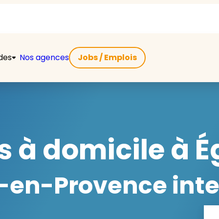
ides
Nos agences
Jobs / Emplois
 à domicile à Ég
-en-Provence inter