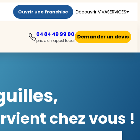
Ouvrir une franchise
Découvrir VIVASERVICES
04 84 49 99 80
Demander un devis
prix d'un appel local
uilles,
vient chez vous !