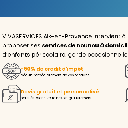
Garde d'enfants
Nounou
VIVASERVICES Aix-en-Provence intervient à
Aide à la personne
proposer ses
services de nounou à domici
Seniors
d’enfants périscolaire, garde occasionnelle
Handicaps
-50% de crédit d'impôt
Voir tous les services
déduit immédiatement de vos factures
Devis gratuit et personnalisé
nous étudions votre besoin gratuitement