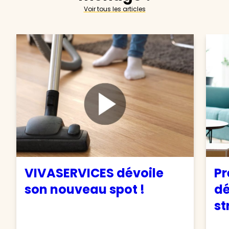
Voir tous les articles
VIVASERVICES dévoile
Pr
son nouveau spot !
d
st