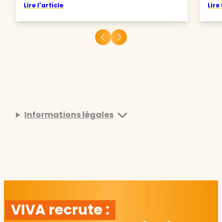
Lire l'article
Lire 
Informations légales
VIVA recrute :