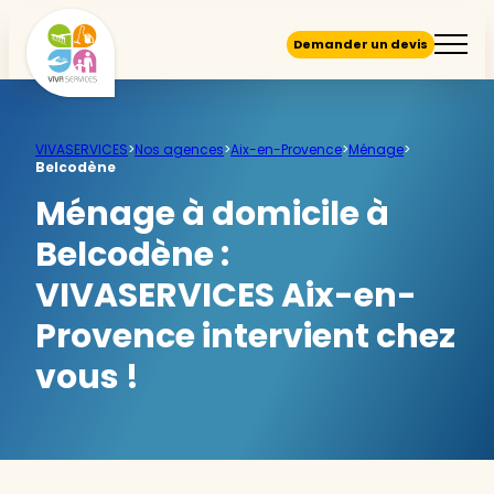
Demander un devis
VIVASERVICES
>
Nos agences
>
Aix-en-Provence
>
Ménage
>
Belcodène
Ménage à domicile à
Belcodène :
VIVASERVICES Aix-en-
Provence intervient chez
vous !