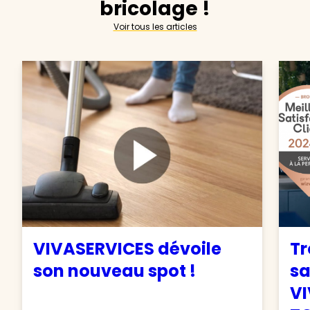
bricolage !
Voir tous les articles
VIVASERVICES dévoile
Tr
son nouveau spot !
sa
VI