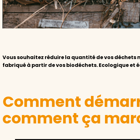
Garde d'enfants
Nounou
Aide à la personne
Seniors
Vous souhaitez réduire la quantité de vos déchets m
fabriqué à partir de vos biodéchets. Ecologique e
Handicaps
Voir tous les services
Comment démarre
comment ça mar