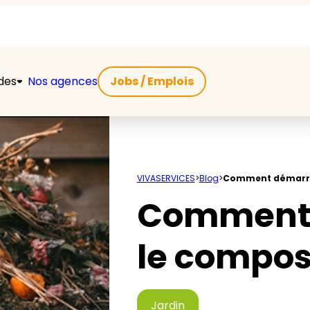
ides
Nos agences
Jobs / Emplois
VIVASERVICES
>
Blog
>
Comment démarre
Comment 
le compos
Jardin