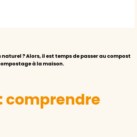
z le
s
naturel ? Alors, il est temps de passer au compost
 compostage à la maison.
tre enfant
ts à
: comprendre
 agence