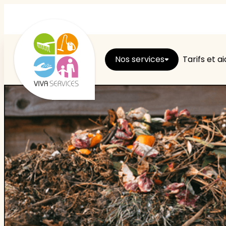
Nos services
Tarifs et a
Entretien du logement
Ménage
Repassage
Jardin
Brico