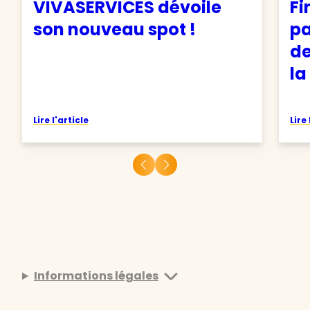
VIVASERVICES dévoile
Fi
son nouveau spot !
pa
de
la
Lire l'article
Lire 
Informations légales