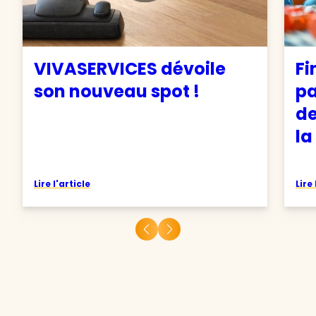
VIVASERVICES dévoile
Fi
son nouveau spot !
pa
de
la
Lire l'article
Lire 