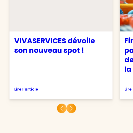
VIVASERVICES dévoile
Fi
son nouveau spot !
pa
de
la
Lire l'article
Lire 