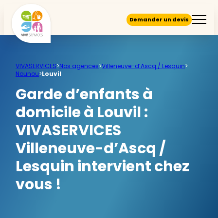
Demander un devis
VIVASERVICES
>
Nos agences
>
Villeneuve-d’Ascq / Lesquin
>
Nounou
>
Louvil
Garde d’enfants à
domicile à Louvil :
VIVASERVICES
Villeneuve-d’Ascq /
Lesquin intervient chez
vous !