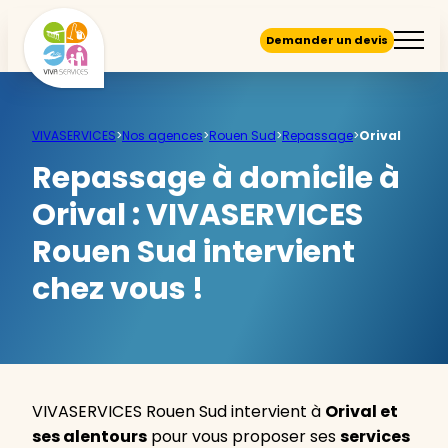
Demander un devis
VIVASERVICES
>
Nos agences
>
Rouen Sud
>
Repassage
>
Orival
Repassage à domicile à
Orival :
VIVASERVICES
Rouen Sud intervient
chez vous !
VIVASERVICES Rouen Sud intervient à
Orival et
ses alentours
pour vous proposer ses
services