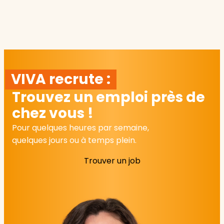
VIVA recrute :
Trouvez un emploi près de
chez vous !
Pour quelques heures par semaine,
quelques jours ou à temps plein.
Trouver un job