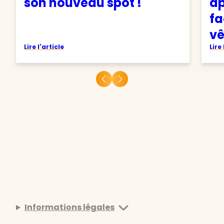
son nouveau spot !
ap
fa
v
Lire l'article
Lire 
Informations légales