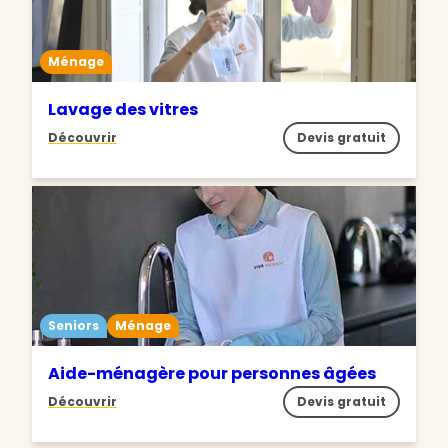
Ménage
Lavage des vitres
Découvrir
Devis gratuit
Seniors
Ménage
Aide-ménagère pour personnes âgées
Découvrir
Devis gratuit