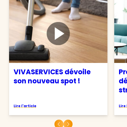
VIVASERVICES dévoile
Pr
son nouveau spot !
d
st
Lire l'article
Lire 