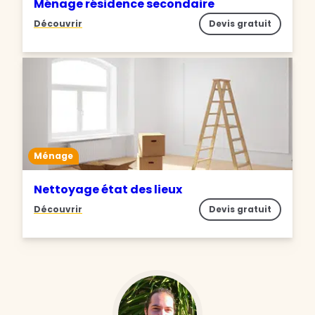
Ménage résidence secondaire
Découvrir
Devis gratuit
Ménage
Nettoyage état des lieux
Découvrir
Devis gratuit