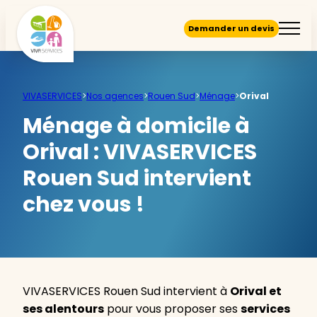
Demander un devis
VIVASERVICES
>
Nos agences
>
Rouen Sud
>
Ménage
>
Orival
Ménage à domicile à
Orival :
VIVASERVICES
Rouen Sud intervient
chez vous !
VIVASERVICES Rouen Sud intervient à
Orival et
ses alentours
pour vous proposer ses
services