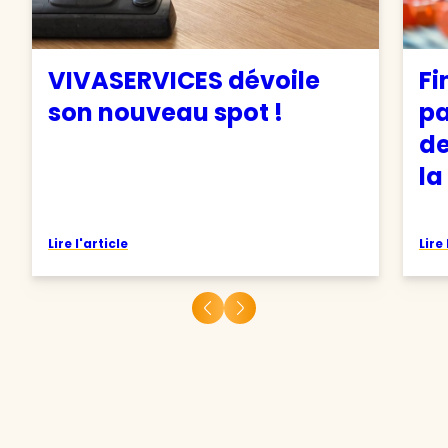
VIVASERVICES dévoile
Fi
son nouveau spot !
pa
de
la
Lire l'article
Lire 