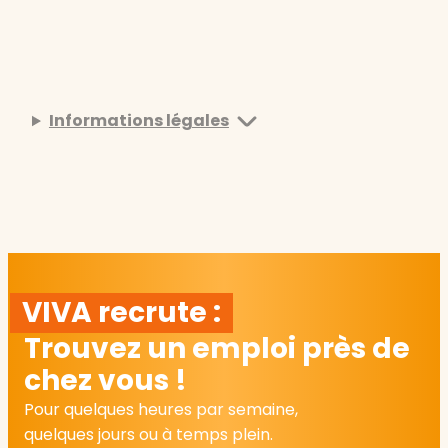
Informations légales
VIVA recrute :
Trouvez un emploi près de
chez vous !
Pour quelques heures par semaine,
quelques jours ou à temps plein.