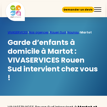
Demander un devis
VIVASERVICES
>
Nos agences
>
Rouen Sud
>
Nounou
>
Martot
Garde d’enfants à
domicile à Martot :
VIVASERVICES Rouen
Sud intervient chez vous
!