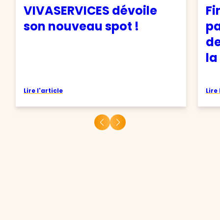
VIVASERVICES dévoile
Fi
son nouveau spot !
pa
de
la
Lire l'article
Lire 