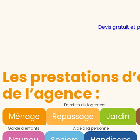
Devis gratuit et 
Les prestations d’
de l’agence :
Entretien du logement
Ménage
Repassage
Jardin
Garde d’enfants
Aide à la personne
Nounou
Seniors
Handicaps