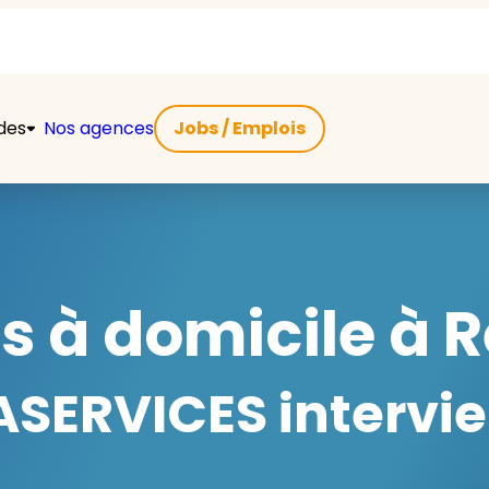
ides
Nos agences
Jobs / Emplois
s à domicile à R
SERVICES intervie