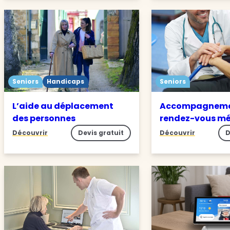
Seniors
Handicaps
Seniors
L’aide au déplacement
Accompagneme
des personnes
rendez-vous m
Découvrir
Devis gratuit
Découvrir
D