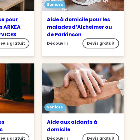
Seniors
ce pour
Aide à domicile pour les
s ARKEA
malades d’Alzheimer ou
RVICES
de Parkinson
evis gratuit
Découvrir
Devis gratuit
Seniors
es
Aide aux aidants à
es
domicile
evis gratuit
Découvrir
Devis gratuit