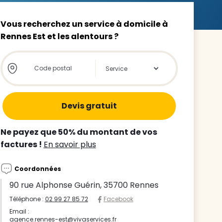
Vous recherchez un service à domicile à
Rennes Est et les alentours ?
Store locator global - Autocompletion
Rechercher
z le
s
tre enfant
Ne payez que 50% du montant de vos
ts à
factures !
En savoir plus
 agence
Coordonnées
90 rue Alphonse Guérin, 35700 Rennes
Téléphone :
02 99 27 85 72
Facebook
Email :
agence.rennes-est@vivaservices.fr