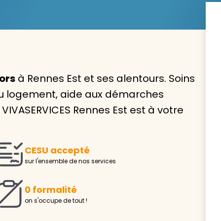
Avec VIVASERVICES, trouve
ors
à Rennes Est et ses alentours. Soins
service à domicile qui vou
n du logement, aide aux démarches
correspond !
ce VIVASERVICES Rennes Est est à votre
Pour l’entretien de votre logement, la garde de vo
ou l’accompagnement d’un parent, nos intervenan
domicile sont là pour vous épauler.
CESU accepté
sur l'ensemble de nos services
Demander un devis gratuit
Trouver mon
0 formalité
on s'occupe de tout !