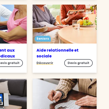
Seniors
nt aux
Aide relationnelle et
édicaux
sociale
evis gratuit
Découvrir
Devis gratuit