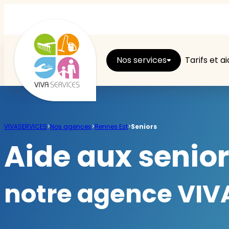
Nos services
Tarifs et a
Entretien du logement
VIVASERVICES
>
Nos agences
>
Rennes Est
>
Seniors
Ménage
Aide aux senior
Repassage
notre agence VIVA
Jardin
Brico