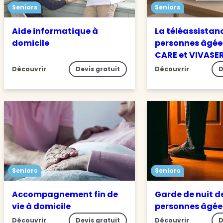
Seniors
Seniors
Aide informatique à
La téléassistan
domicile
personnes âgée
CARE et VIVASE
Découvrir
Devis gratuit
Découvrir
D
Seniors
Seniors
Accompagnement fin de
Garde de nuit d
vie à domicile
personnes âgé
Découvrir
Devis gratuit
Découvrir
D