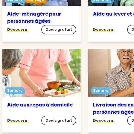
Aide-ménagère pour
Aide au lever et
personnes âgées
Découvrir
Devis gratuit
Découvrir
D
Seniors
Seniors
Aide aux repas à domicile
Livraison des c
personnes âgée
Découvrir
Devis gratuit
Découvrir
D