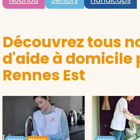
Découvrez tous no
d'aide à domicile 
Rennes Est
Seniors
Ménage
Seniors