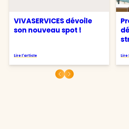
VIVASERVICES dévoile
Pr
son nouveau spot !
d
st
Lire l'article
Lire 