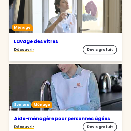
Ménage
Lavage des vitres
Découvrir
Devis gratuit
Seniors
Ménage
Aide-ménagère pour personnes âgées
Découvrir
Devis gratuit