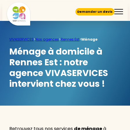
Demander un devis
VIVASERVICES
>
Nos agences
>
Rennes Est
>
Ménage
Ménage à domicile à
Rennes Est :
notre
agence VIVASERVICES
intervient chez vous !
Retrouvez tous nos services
de ménage
à