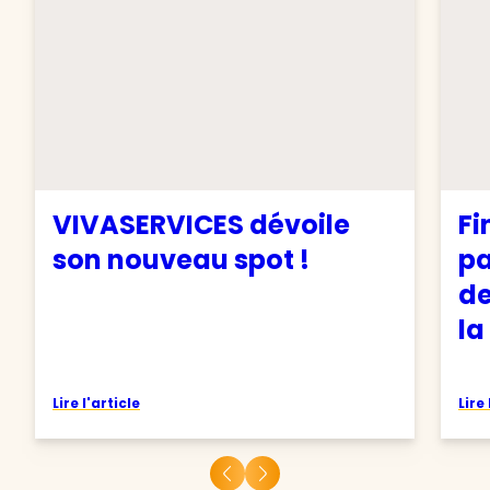
VIVASERVICES dévoile
Fi
son nouveau spot !
pa
de
la
Lire l'article
Lire 