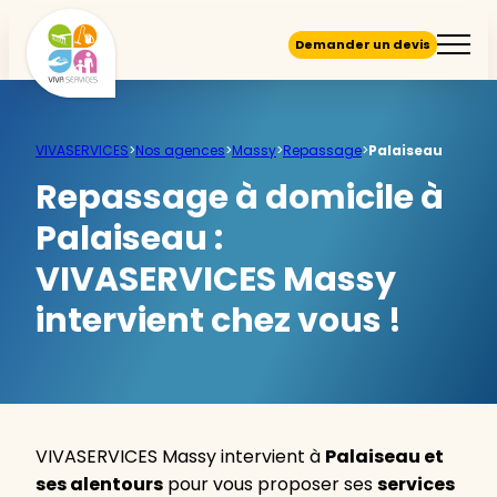
Demander un devis
VIVASERVICES
>
Nos agences
>
Massy
>
Repassage
>
Palaiseau
Repassage à domicile à
Palaiseau :
VIVASERVICES Massy
intervient chez vous !
VIVASERVICES Massy intervient à
Palaiseau et
ses alentours
pour vous proposer ses
services