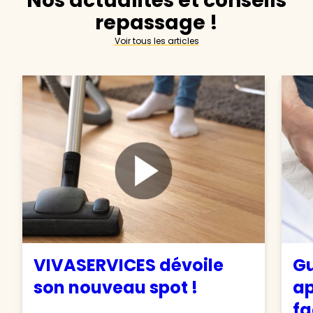
Nos actualités et conseils
repassage !
Voir tous les articles
VIVASERVICES dévoile
Gu
son nouveau spot !
ap
fa