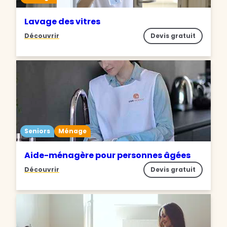
Lavage des vitres
Découvrir
Devis gratuit
Seniors
Ménage
Aide-ménagère pour personnes âgées
Découvrir
Devis gratuit