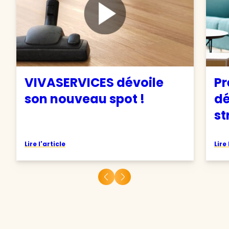
VIVASERVICES dévoile
Pr
son nouveau spot !
d
st
Lire l'article
Lire 