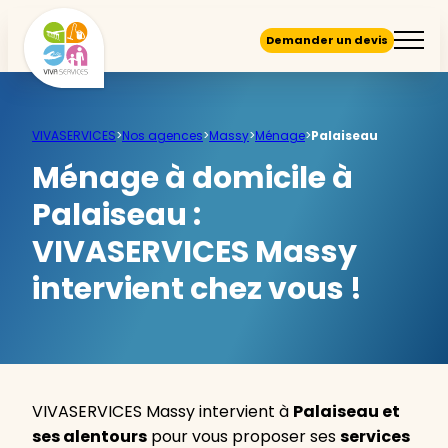
Demander un devis
VIVASERVICES
>
Nos agences
>
Massy
>
Ménage
>
Palaiseau
Ménage à domicile à
Palaiseau :
VIVASERVICES Massy
intervient chez vous !
VIVASERVICES Massy intervient à
Palaiseau et
ses alentours
pour vous proposer ses
services