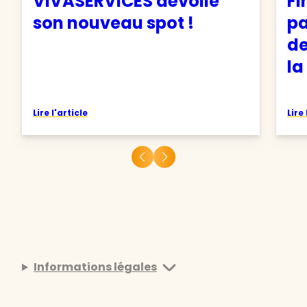
VIVASERVICES dévoile
Fi
son nouveau spot !
pa
de
la
Lire l'article
Lire 
Informations légales