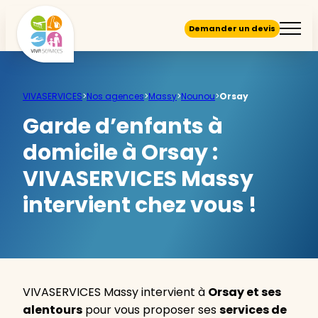
Demander un devis
VIVASERVICES
>
Nos agences
>
Massy
>
Nounou
>
Orsay
Garde d’enfants à
domicile à Orsay :
VIVASERVICES Massy
intervient chez vous !
VIVASERVICES Massy intervient à
Orsay et ses
alentours
pour vous proposer ses
services de