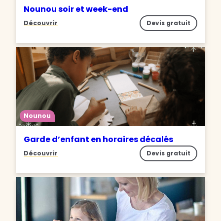
Nounou soir et week-end
Découvrir
Devis gratuit
Nounou
Garde d’enfant en horaires décalés
Découvrir
Devis gratuit