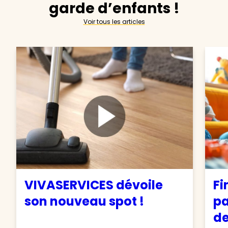
garde d’enfants !
Voir tous les articles
VIVASERVICES dévoile
Fi
son nouveau spot !
pa
de