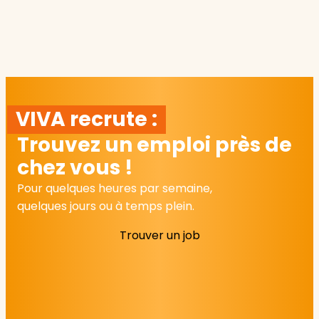
VIVA recrute :
Trouvez un emploi près de
chez vous !
Pour quelques heures par semaine,
quelques jours ou à temps plein.
Trouver un job