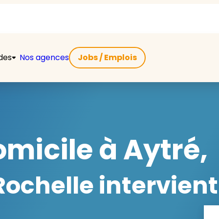
ides
Nos agences
Jobs / Emplois
micile à Aytré,
ochelle intervient