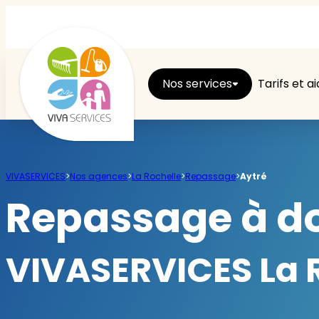
Nos services
Tarifs et a
Entretien du logement
VIVASERVICES
>
Nos agences
>
La Rochelle
>
Repassage
>
Aytré
Ménage
Repassage à do
Repassage
VIVASERVICES La R
Jardin
Brico