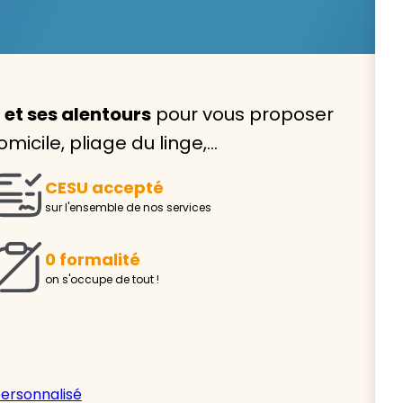
 et ses alentours
pour vous proposer
Avec VIVASERVICES, trouve
micile, pliage du linge,…
service à domicile qui vou
CESU accepté
correspond !
sur l'ensemble de nos services
Pour l’entretien de votre logement, la garde de vo
ou l’accompagnement d’un parent, nos intervenan
0 formalité
domicile sont là pour vous épauler.
on s'occupe de tout !
Demander un devis gratuit
Trouver mon
personnalisé