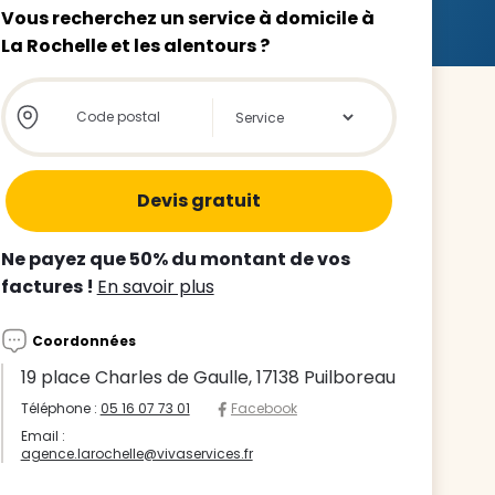
Vous recherchez un service à domicile à
La Rochelle et les alentours ?
Store locator global - Autocompletion
Rechercher
z le
s
Ne payez que 50% du montant de vos
tre enfant
factures !
En savoir plus
ts à
Coordonnées
 agence
19 place Charles de Gaulle, 17138 Puilboreau
Téléphone :
05 16 07 73 01
Facebook
Email :
agence.larochelle@vivaservices.fr