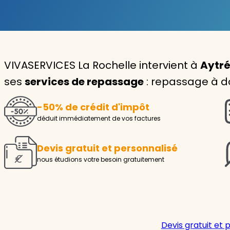
Garde d'enfants
Nounou
VIVASERVICES La Rochelle intervient à
Aytré
Aide à la personne
ses
services de repassage
: repassage à do
Seniors
-50% de crédit d'impôt
Handicaps
déduit immédiatement de vos factures
Voir tous les services
Devis gratuit et personnalisé
nous étudions votre besoin gratuitement
Devis gratuit et 