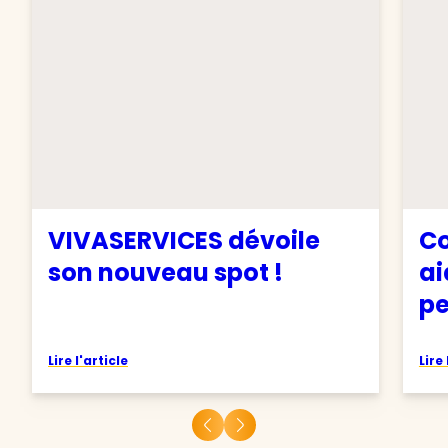
VIVASERVICES dévoile
Co
son nouveau spot !
ai
pe
Lire l'article
Lire 