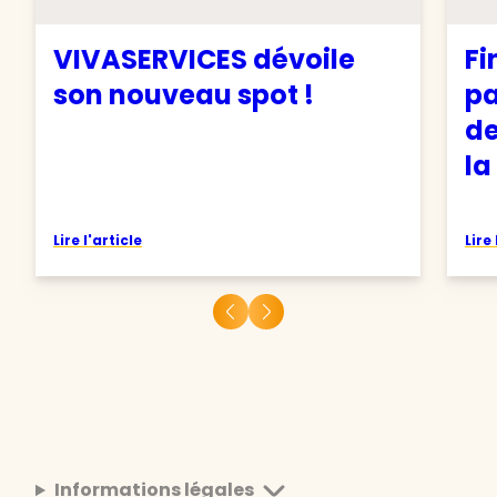
VIVASERVICES dévoile
Fi
son nouveau spot !
pa
de
la
Lire l'article
Lire 
Informations légales