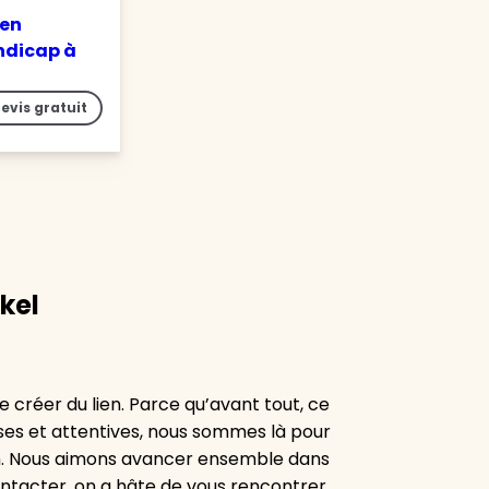
 en
ndicap à
evis gratuit
kel
 créer du lien. Parce qu’avant tout, ce
euses et attentives, nous sommes là pour
n. Nous aimons avancer ensemble dans
ontacter, on a hâte de vous rencontrer.