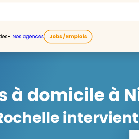
ides
Nos agences
Jobs / Emplois
s à domicile à N
ochelle intervient