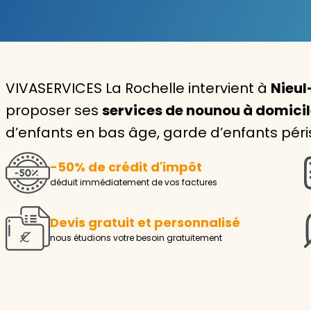
Garde d'enfants
Nounou
VIVASERVICES La Rochelle intervient à
Nieul
Aide à la personne
proposer ses
services de nounou à domici
Seniors
d’enfants en bas âge, garde d’enfants péris
Handicaps
-50% de crédit d'impôt
Voir tous les services
déduit immédiatement de vos factures
Devis gratuit et personnalisé
nous étudions votre besoin gratuitement