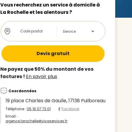
Vous recherchez un service à domicile à
La Rochelle et les alentours ?
Store locator global - Autocompletion
Rechercher
z le
s
Ne payez que 50% du montant de vos
tre enfant
factures !
En savoir plus
ts à
Coordonnées
 agence
19 place Charles de Gaulle, 17138 Puilboreau
Téléphone :
05 16 07 73 01
Facebook
Email :
agence.larochelle@vivaservices.fr