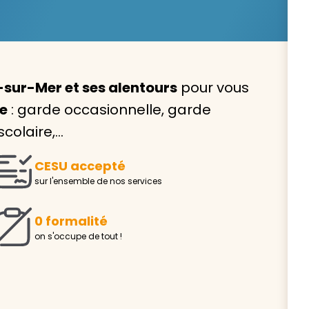
-sur-Mer et ses alentours
pour vous
Avec VIVASERVICES, trouve
le
: garde occasionnelle, garde
service à domicile qui vou
colaire,…
correspond !
CESU accepté
Pour l’entretien de votre logement, la garde de vo
sur l'ensemble de nos services
ou l’accompagnement d’un parent, nos intervenan
domicile sont là pour vous épauler.
0 formalité
Demander un devis gratuit
Trouver mon
on s'occupe de tout !