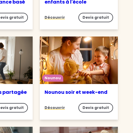
iance basé
enfants à l'école
evis gratuit
Découvrir
Devis gratuit
Nounou
s partagée
Nounou soir et week-end
evis gratuit
Découvrir
Devis gratuit