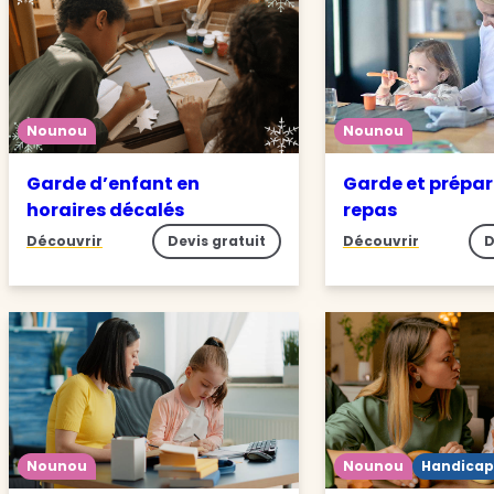
Nounou
Nounou
Garde d’enfant en
Garde et prépar
horaires décalés
repas
Découvrir
Devis gratuit
Découvrir
D
Nounou
Nounou
Handicap