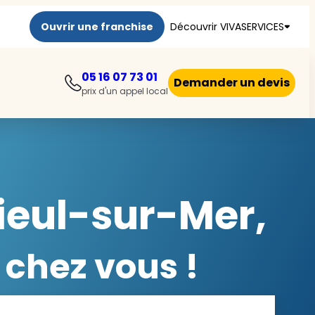
Ouvrir une franchise
Découvrir VIVASERVICES
05 16 07 73 01
Demander un devis
prix d'un appel local
ieul-sur-Mer,
 chez vous !