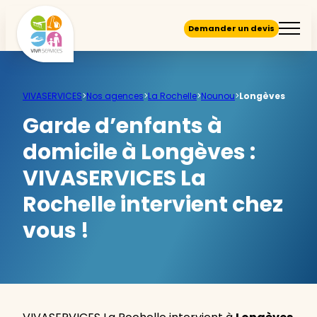
Demander un devis
VIVASERVICES
>
Nos agences
>
La Rochelle
>
Nounou
>
Longèves
Garde d’enfants à
domicile à Longèves :
VIVASERVICES La
Rochelle intervient chez
vous !