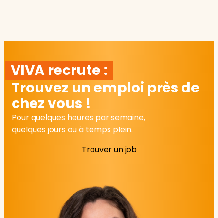
VIVA recrute :
Trouvez un emploi près de
chez vous !
Pour quelques heures par semaine,
quelques jours ou à temps plein.
Trouver un job