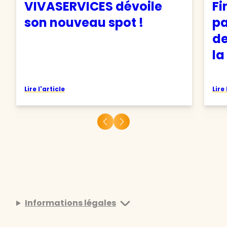
VIVASERVICES dévoile
Fi
son nouveau spot !
pa
de
la
Lire l'article
Lire 
Informations légales