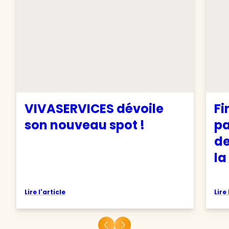
VIVASERVICES dévoile
Fi
son nouveau spot !
pa
de
la
Lire l'article
Lire 