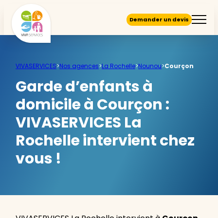
Demander un devis
VIVASERVICES
>
Nos agences
>
La Rochelle
>
Nounou
>
Courçon
Garde d’enfants à
domicile à Courçon :
VIVASERVICES La
Rochelle intervient chez
vous !