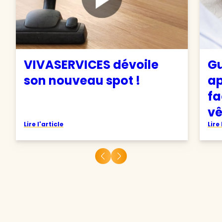
VIVASERVICES dévoile
Gu
son nouveau spot !
ap
fa
v
Lire l'article
Lire 