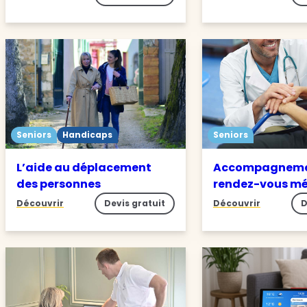
Seniors
Handicaps
Seniors
L’aide au déplacement
Accompagneme
des personnes
rendez-vous m
Découvrir
Devis gratuit
Découvrir
D