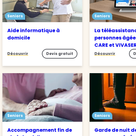
Seniors
Seniors
Aide informatique à
La téléassistan
domicile
personnes âgée
CARE et VIVASE
Découvrir
Devis gratuit
Découvrir
D
Seniors
Seniors
Accompagnement fin de
Garde de nuit d