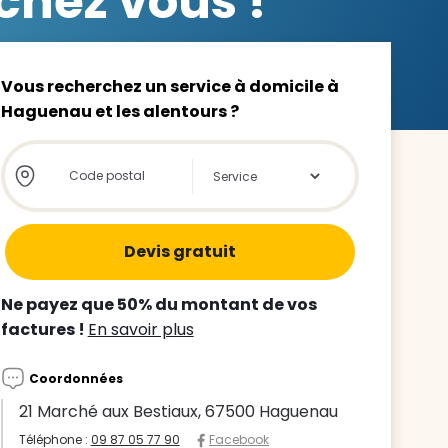
chez vous !
Vous recherchez un service à domicile à
Haguenau et les alentours ?
z le
Store locator global - Autocompletion
Rechercher
s
tre enfant
ts à
Ne payez que 50% du montant de vos
factures !
En savoir plus
 agence
Coordonnées
21 Marché aux Bestiaux, 67500 Haguenau
Téléphone :
09 87 05 77 90
Facebook