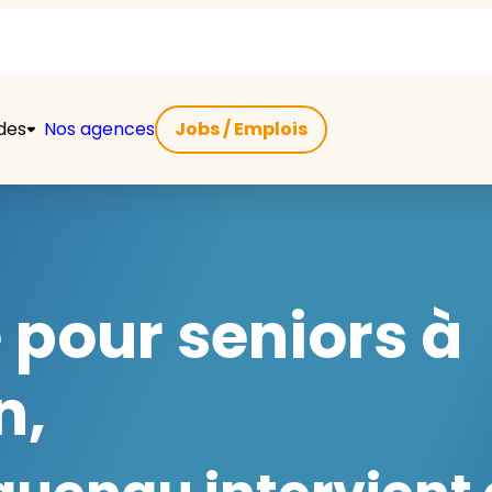
ides
Nos agences
Jobs / Emplois
 pour seniors à
n,