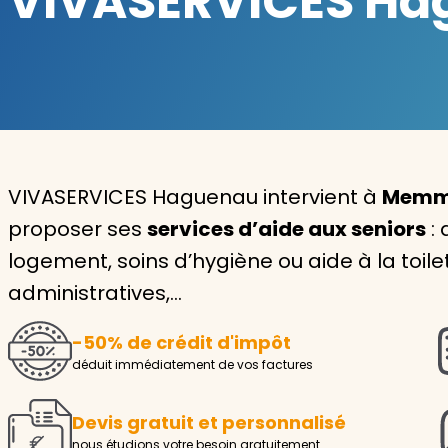
VIVASERVICES Hag
Garde d'enfants
Nounou
Aide à la personne
Seniors
VIVASERVICES Haguenau intervient à
Memme
Handicaps
proposer ses
services d’aide aux seniors
: 
logement, soins d’hygiène ou aide à la toil
Voir tous les services
administratives,…
-50% de crédit d'impôt
déduit immédiatement de vos factures
Devis gratuit et personnalisé
nous étudions votre besoin gratuitement