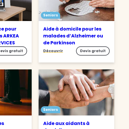
Seniors
ce pour
Aide à domicile pour les
s ARKEA
malades d’Alzheimer ou
RVICES
de Parkinson
evis gratuit
Découvrir
Devis gratuit
Seniors
es
Aide aux aidants à