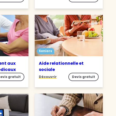
Seniors
nt aux
Aide relationnelle et
édicaux
sociale
evis gratuit
Découvrir
Devis gratuit