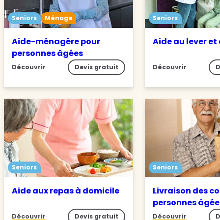
Seniors
Ménage
Seniors
Aide-ménagère pour
Aide au lever et
personnes âgées
Découvrir
Devis gratuit
Découvrir
D
Seniors
Seniors
Aide aux repas à domicile
Livraison des c
personnes âgée
Découvrir
Devis gratuit
Découvrir
D