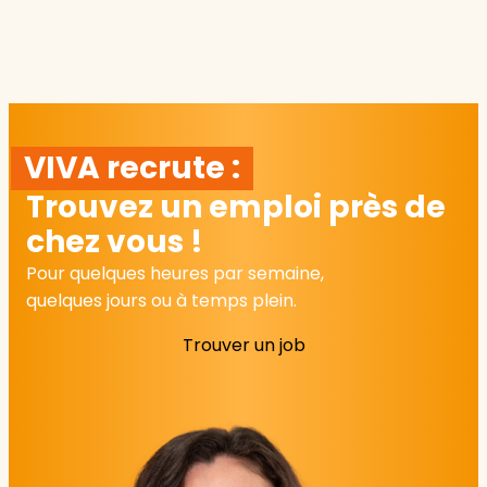
VIVA recrute :
Trouvez un emploi près de
chez vous !
Pour quelques heures par semaine,
quelques jours ou à temps plein.
Trouver un job