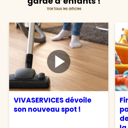
garde d’enfants !
Voir tous les articles
VIVASERVICES dévoile
Fi
son nouveau spot !
pa
de
la