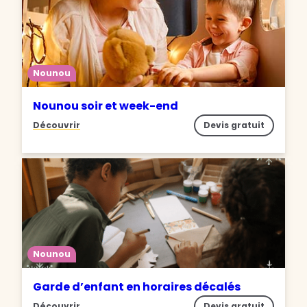
Nounou
Nounou soir et week-end
Découvrir
Devis gratuit
Nounou
Garde d’enfant en horaires décalés
Découvrir
Devis gratuit