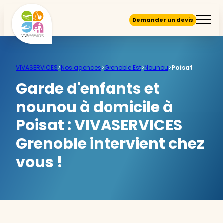
Demander un devis
VIVASERVICES
>
Nos agences
>
Grenoble Est
>
Nounou
>
Poisat
Garde d'enfants et
nounou à domicile à
Poisat :
VIVASERVICES
Grenoble intervient chez
vous !