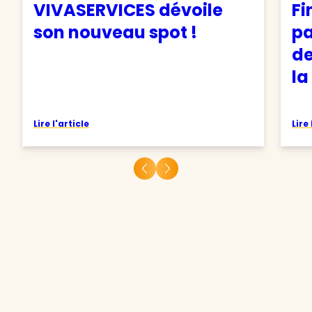
VIVASERVICES dévoile
Fi
son nouveau spot !
pa
de
la
Lire l'article
Lire 