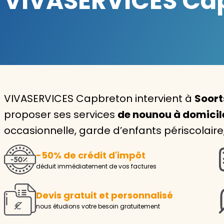
VIVASERVICES Capb
Garde d'enfants
Nounou
Aide à la personne
Seniors
VIVASERVICES Capbreton intervient à
Soort
Handicaps
proposer ses services
de nounou à domicil
occasionnelle, garde d’enfants périscolaire
Voir tous les services
-50% de crédit d'impôt
déduit immédiatement de vos factures
Devis gratuit et personnalisé
nous étudions votre besoin gratuitement