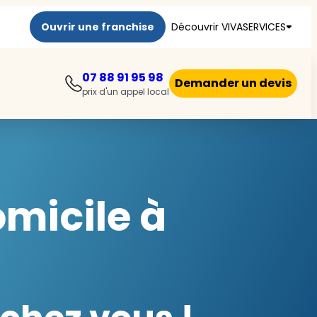
Ouvrir une franchise
Découvrir VIVASERVICES
07 88 91 95 98
Demander un devis
prix d'un appel local
micile à