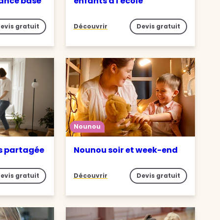
iance basé
enfants à l'école
evis gratuit
Découvrir
Devis gratuit
Nounou
s partagée
Nounou soir et week-end
evis gratuit
Découvrir
Devis gratuit