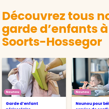
Découvrez tous no
garde d’enfants à
Soorts-Hossegor
Nounou
Nounou
Garde d’enfant
Nounou pour béb