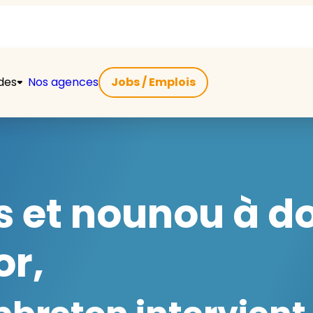
ides
Nos agences
Jobs / Emplois
s et nounou à do
or,