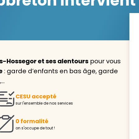
reton intervient 
Avec VIVASERVICES, trouve
service à domicile qui vou
s-Hossegor et ses alentours
pour vous
correspond !
e
: garde d’enfants en bas âge, garde
Pour l’entretien de votre logement, la garde de vo
,…
ou l’accompagnement d’un parent, nos intervenan
domicile sont là pour vous épauler.
CESU accepté
Demander un devis gratuit
Trouver mon
sur l'ensemble de nos services
0 formalité
on s'occupe de tout !