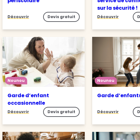
périscolaire
service de conf
sur la sécurité !
Découvrir
Devis gratuit
Découvrir
D
Nounou
Nounou
Garde d’enfant
Garde d’enfant
occasionnelle
Découvrir
Devis gratuit
Découvrir
D