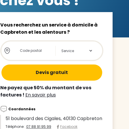
chez vous !
Vous recherchez un service à domicile à
Capbreton et les alentours ?
z le
Store locator global - Autocompletion
Rechercher
s
tre enfant
ts à
Ne payez que 50% du montant de vos
factures !
En savoir plus
 agence
Coordonnées
51 boulevard des Cigales, 40130 Capbreton
Téléphone :
07 88 91 95 99
Facebook