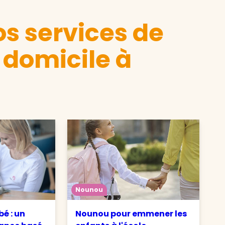
s services de
 domicile à
Nounou
é : un
Nounou pour emmener les