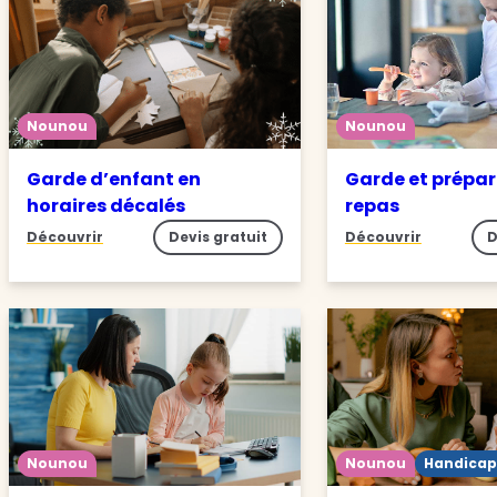
Nounou
Nounou
Garde d’enfant en
Garde et prépar
horaires décalés
repas
Découvrir
Devis gratuit
Découvrir
D
Nounou
Nounou
Handicap